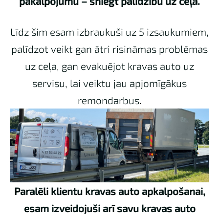
pakalpojumu – sniegt palīdzību uz ceļa.
Līdz šim esam izbraukuši uz 5 izsaukumiem,
palīdzot veikt gan ātri risināmas problēmas
uz ceļa, gan evakuējot kravas auto uz
servisu, lai veiktu jau apjomīgākus
remondarbus.
Paralēli klientu kravas auto apkalpošanai,
esam izveidojuši arī savu kravas auto