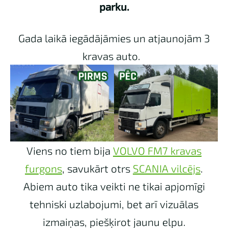
parku.
Gada laikā iegādājāmies un atjaunojām 3
kravas auto.
Viens no tiem bija
VOLVO FM7 kravas
furgons
, savukārt otrs
SCANIA vilcējs
.
Abiem auto tika veikti ne tikai apjomīgi
tehniski uzlabojumi, bet arī vizuālas
izmaiņas, piešķirot jaunu elpu.