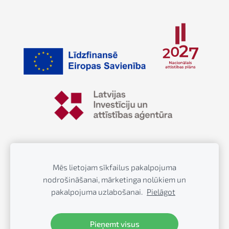
© Greenway Group SIA, 202 - Kravas auto serviss
Mēs lietojam sīkfailus pakalpojuma
Jelgavā
nodrošināšanai, mārketinga nolūkiem un
pakalpojuma uzlabošanai.
Pielāgot
Kraviniekiem.lv
– interneta veikals kraviniekiem
(kravas auto aksesuāri un piederumi)
Pieņemt visus