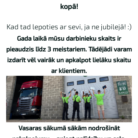
kopā!
Kad tad lepoties ar sevi, ja ne jubilejā! :)
Gada laikā mūsu darbinieku skaits ir
pieaudzis līdz 3 meistariem. Tādējādi varam
izdarīt vēl vairāk un apkalpot lielāku skaitu
ar klientiem.
Vasaras sākumā sākām nodrošināt