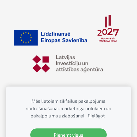
© Greenway Group SIA, 202 - Kravas auto serviss
Mēs lietojam sīkfailus pakalpojuma
Jelgavā
nodrošināšanai, mārketinga nolūkiem un
pakalpojuma uzlabošanai.
Pielāgot
Kraviniekiem.lv
– interneta veikals kraviniekiem
(kravas auto aksesuāri un piederumi)
Pieņemt visus