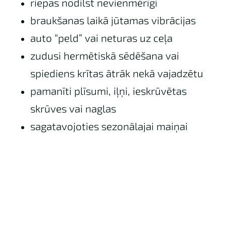
riepas nodilst nevienmērīgi
braukšanas laikā jūtamas vibrācijas
auto “peld” vai neturas uz ceļa
zudusi hermētiskā sēdēšana vai
spiediens krītas ātrāk nekā vajadzētu
pamanīti plīsumi, iļņi, ieskrūvētas
skrūves vai naglas
sagatavojoties sezonālajai maiņai