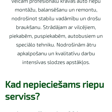
Veicam profesionālu kravas auto riepu
montāžu, balansēšanu un remontu,
nodrošinot stabilu vadāmību un drošu
braukšanu. Strādājam ar vilcējiem,
piekabēm, puspiekabēm, autobusiem un
speciālo tehniku. Nodrošinām ātru
apkalpošanu un kvalitatīvu darbu
intensīvas slodzes apstākļos.
Kad nepieciešams riepu
serviss?