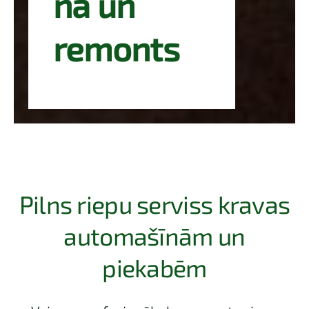
na un
remonts
Pilns riepu serviss kravas
automašīnām un
piekabēm