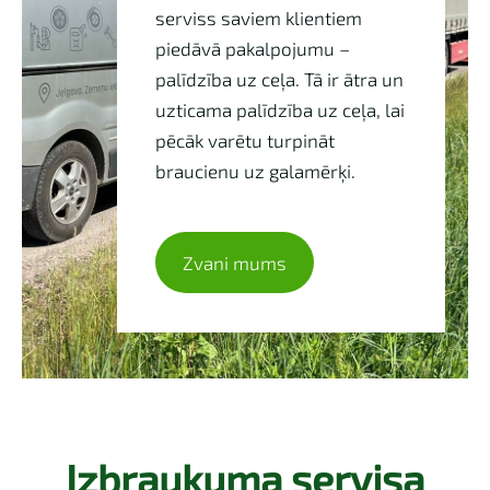
serviss saviem klientiem
piedāvā pakalpojumu –
palīdzība uz ceļa. Tā ir ātra un
uzticama palīdzība uz ceļa, lai
pēcāk varētu turpināt
braucienu uz galamērķi.
​Zvani mums​
Izbraukuma servisa