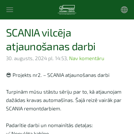
SCANIA vilcēja
atjaunošanas darbi
30. augusts, 2024 pl. 14:53,
Nav komentāru
😎 Projekts nr2. – SCANIA atjaunošanas darbi
Turpinām mūsu stāstu sēriju par to, kā atjaunojam
dažādas kravas automašīnas. Šajā reizē vairāk par
SCANIA remontdarbiem.
Padarītie darbi un nomainītās detaļas:
✅ Nopulēta kabīne