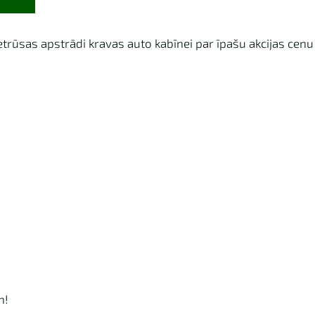
t­rūsas apstrādi kravas auto kabīnei par īpašu akcijas cenu
n!