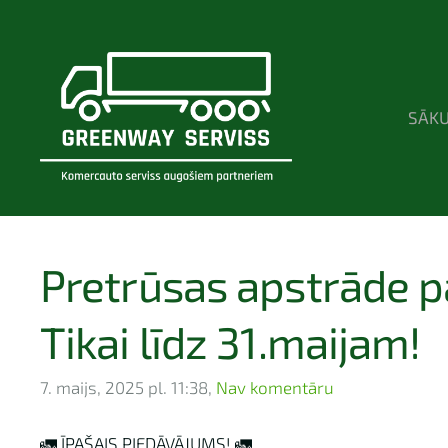
SĀK
Pretrūsas apstrāde pa
Tikai līdz 31.maijam!
7. maijs, 2025 pl. 11:38,
Nav komentāru
🚛 ĪPAŠAIS PIEDĀVĀJUMS! 🚛