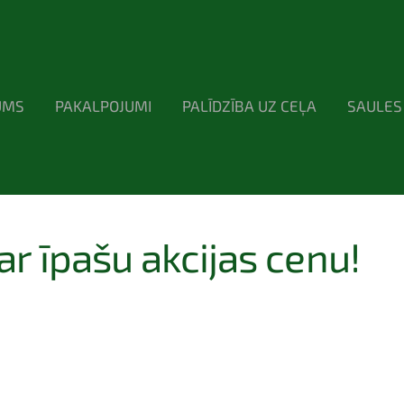
UMS
PAKALPOJUMI
PALĪDZĪBA UZ CEĻA
SAULES
r īpašu akcijas cenu!