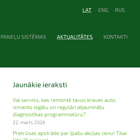
LAT
ENG
RUS
 PANEĻU SISTĒMAS
AKTUALITĀTES
KONTAKTI
Jaunākie ieraksti
Vai serviss, kas remontē tavus kravas auto,
izmanto legālu un regulāri atjauninātu
diagnostikas programmatūru?
22. marts 2026
Pretrūsas apstrāde par īpašu akcijas cenu! Tikai
līdz 31.maijam!