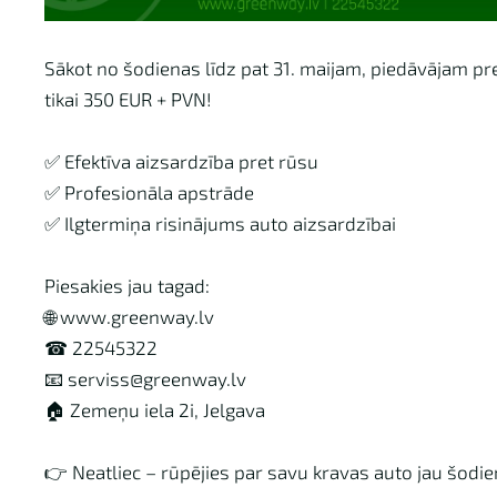
Sākot no šodienas līdz pat 31. maijam, piedāvājam pre
tikai 350 EUR + PVN!
✅ Efektīva aizsardzība pret rūsu
✅ Profesionāla apstrāde
✅ Ilgtermiņa risinājums auto aizsardzībai
Piesakies jau tagad:
🌐 www.greenway.lv
☎ 22545322
📧
serviss@greenway.lv
🏠 Zemeņu iela 2i, Jelgava
👉 Neatliec – rūpējies par savu kravas auto jau šodie