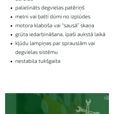
palielināts degvielas patēriņš
melni vai balti dūmi no izplūdes
motora klaboša vai “sausā” skaņa
grūta iedarbināšana, īpaši aukstā laikā
kļūdu lampiņas par sprauslām vai
degvielas sistēmu
nestabila tukšgaita