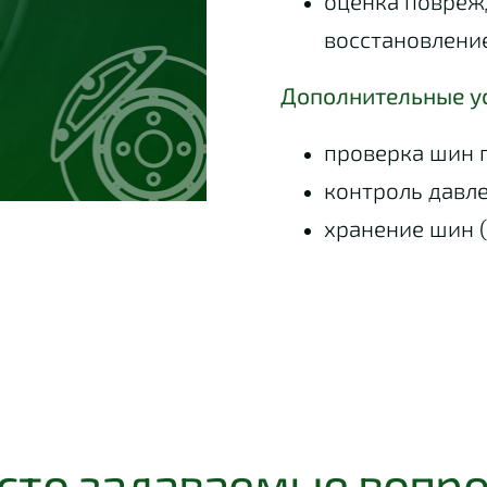
оценка повреж
восстановлени
Дополнительные у
проверка шин 
контроль давл
хранение шин 
сто задаваемые вопр