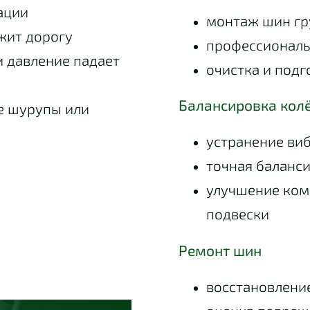
ации
монтаж шин гр
жит дорогу
профессиональ
 давление падает
очистка и подг
Балансировка кол
е шурупы или
устранение ви
точная баланс
улучшение ком
подвески
Ремонт шин
восстановлени