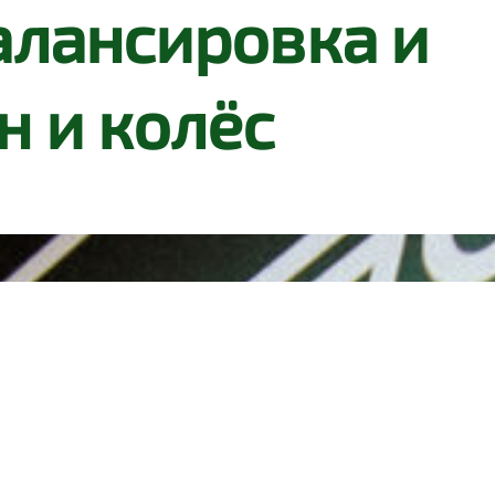
алансировка и
н и колёс